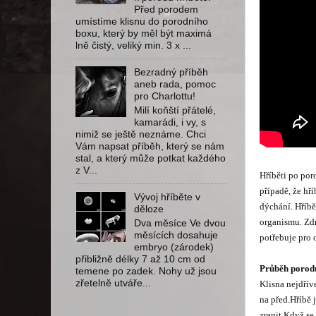
Před porodem
umístíme klisnu do porodního
boxu, který by měl být maximá
lně čistý, veliký min. 3 x ...
Bezradný příběh
aneb rada, pomoc
pro Charlottu!
Milí koňští přátelé,
kamarádi, i vy, s
nimiž se ještě neznáme. Chci
Vám napsat příběh, který se nám
stal, a který může potkat každého
z V...
Hříběti po por
případě, že hř
Vývoj hříběte v
dýchání. Hříbě
děloze
organismu. Zdr
Dva měsíce Ve dvou
měsících dosahuje
potřebuje pro 
embryo (zárodek)
přibližně délky 7 až 10 cm od
Průběh porod
temene po zadek. Nohy už jsou
zřetelně utváře...
Klisna nejdřív
na před.
Hříbě 
zranit.
Když se 