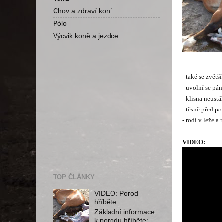
Chov a zdraví koní
Pólo
Výcvik koně a jezdce
- také se zvět
- uvolní se pán
- klisna neustá
- těsně před 
- rodí v leže a
VIDEO:
TOP ČLÁNKY
VIDEO: Porod
hříběte
Základní informace
k porodu hříběte: