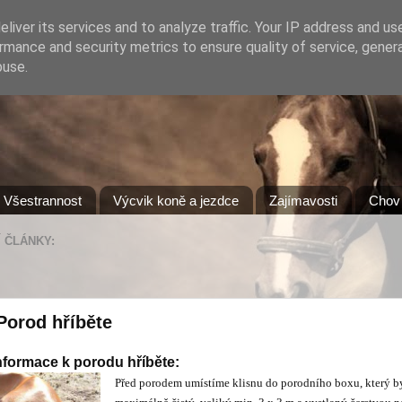
liver its services and to analyze traffic. Your IP address and us
rmance and security metrics to ensure quality of service, gene
buse.
Všestrannost
Výcvik koně a jezdce
Zajímavosti
Chov 
 ČLÁNKY:
Porod hříběte
nformace k porodu hříběte:
Před porodem umístíme klisnu do porodního boxu, který b