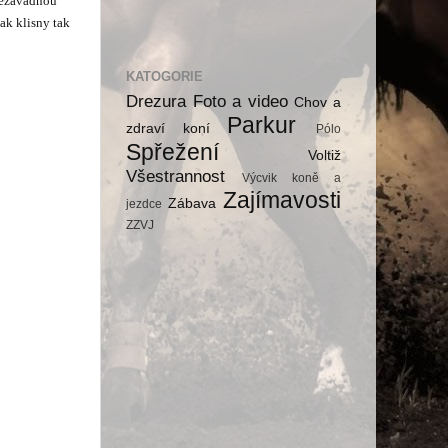
nezávadnou
ak klisny tak
KATOGORIE
Drezura
Foto a video
Chov a
Parkur
zdraví koní
Pólo
Spřežení
Voltiž
Všestrannost
Výcvik koně a
Zajímavosti
Zábava
jezdce
ZZVJ