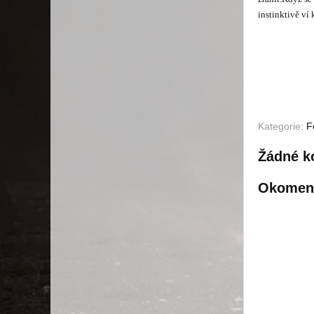
instinktivě ví
Kategorie:
F
Žádné k
Okomen