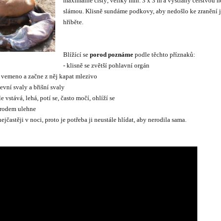
maximá
lně čistý,
veliký min. 3 x 3 m a vystlaný čerstvou 
slámou. Klisně sundáme podkovy, aby nedošlo ke zranění j
hříběte.
Blížící se
porod poznáme
podle těchto příznaků:
- klisně se zvětší pohlavní orgán
ší vemeno a začne z něj kapat mlezivo
evní svaly a břišní svaly
le vstává, lehá, potí se, často močí, ohlíží se
porodem ulehne
 nejčastěji v noci, proto je potřeba ji neustále hlídat, aby nerodila sama.