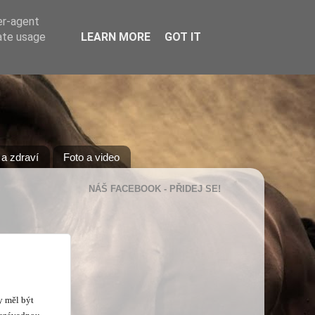
er-agent
rate usage
LEARN MORE
GOT IT
a zdraví
Foto a video
NÁŠ FACEBOOK - PŘIDEJ SE!
y měl být