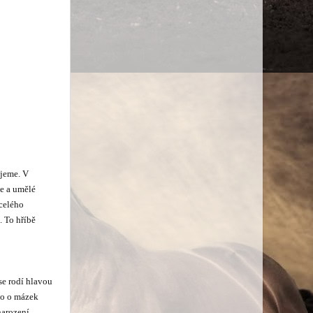
ujeme. V
e a umělé
 celého
. To hříbě
se rodí hlavou
lo o mázek
narození