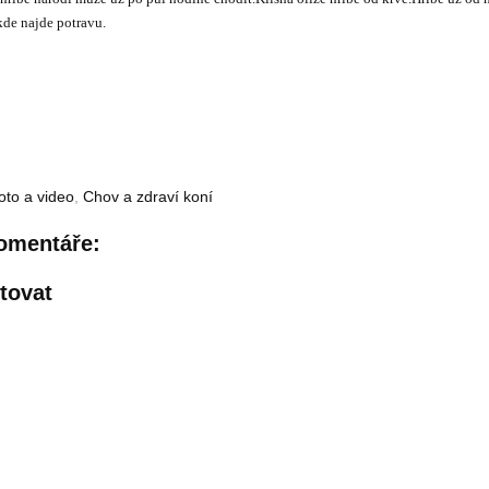
 kde najde potravu.
oto a video
,
Chov a zdraví koní
omentáře:
tovat