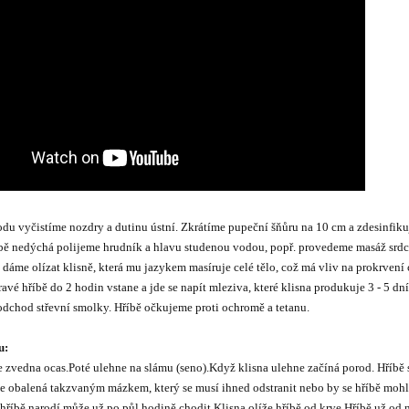
odu vyčistíme nozdry a dutinu ústní. Zkrátíme pupeční šňůru na 10 cm a zdesinfik
íbě nedýchá polijeme hrudník a hlavu studenou vodou, popř. provedeme masáž srdc
 dáme olízat klisně, která mu jazykem masíruje celé tělo, což má vliv na prokrvení
avé hříbě do 2 hodin vstane a jde se napít mleziva, které klisna produkuje 3 - 5 dní
odchod střevní smolky. Hříbě očkujeme proti ochromě a tetanu.
u:
e zvedna ocas.
Poté ulehne na slámu (seno).
Když klisna ulehne začíná porod. Hříbě 
je obalená takzvaným mázkem, který se musí ihned odstranit nebo by se hříbě moh
hříbě narodí může už po půl hodině chodit.
Klisna olíže hříbě od krve.
Hříbě už od 