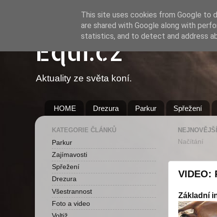
This site uses cookies from Google to de
are shared with Google along with perfo
statistics, and to detect and address a
Equi.cz
Aktuality ze světa koní.
HOME
Drezura
Parkur
Spřežení
KATEGORIE ČLÁNKŮ
NEJNOVĚJŠÍ
Načítání
Parkur
Zajímavosti
Spřežení
VIDEO: 
Drezura
Všestrannost
Základní i
Foto a video
Voltiž