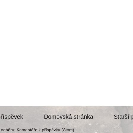
příspěvek
Domovská stránka
Starší 
k odběru:
Komentáře k příspěvku (Atom)