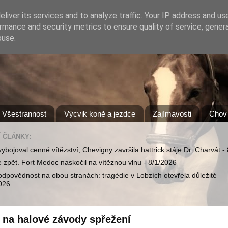
liver its services and to analyze traffic. Your IP address and us
rmance and security metrics to ensure quality of service, gene
buse.
Všestrannost
Výcvik koně a jezdce
Zajímavosti
Chov 
 ČLÁNKY:
ybojoval cenné vítězství, Chevigny završila hattrick stáje Dr. Charvát
- 
je zpět. Fort Medoc naskočil na vítěznou vlnu
- 8/1/2026
odpovědnost na obou stranách: tragédie v Lobzích otevřela důležité
026
 na halové závody spřežení