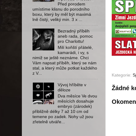
Před porodem
umístíme klisnu do porodního
boxu, který by měl být maximá
lně čistý, veliký min. 3 x ...
Bezradný příběh
aneb rada, pomoc
pro Charlottu!
Milí koňští přátelé,
kamarádi, i vy, s
nimiž se ještě neznáme. Chci
Vám napsat příběh, který se nám
stal, a který může potkat každého
z V...
Kategorie:
S
Vývoj hříběte v
Žádné k
děloze
Dva měsíce Ve dvou
Okomen
měsících dosahuje
embryo (zárodek)
přibližně délky 7 až 10 cm od
temene po zadek. Nohy už jsou
zřetelně utváře...