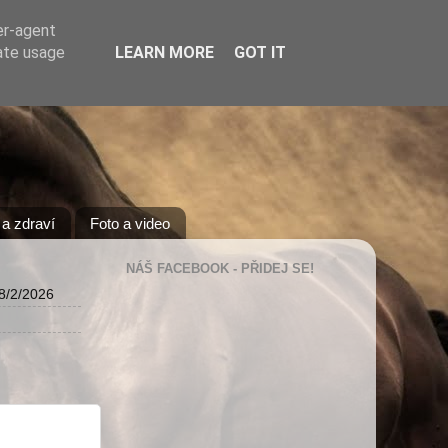
er-agent
rate usage
LEARN MORE
GOT IT
a zdraví
Foto a video
NÁŠ FACEBOOK - PŘIDEJ SE!
8/2/2026