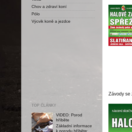
Chov a zdraví koní
Pólo
Výcvik koně a jezdce
Závody se 
TOP ČLÁNKY
VIDEO: Porod
hříběte
Základní informace
k porodu hříběte: