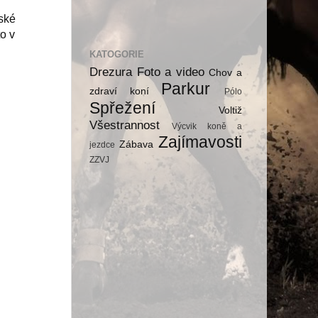
ské
o v
KATOGORIE
Drezura
Foto a video
Chov a
Parkur
zdraví koní
Pólo
Spřežení
Voltiž
Všestrannost
Výcvik koně a
Zajímavosti
Zábava
jezdce
ZZVJ