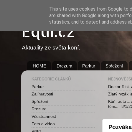
This site uses cookies from Google to de
are shared with Google along with perfo
statistics, and to detect and address a
Equi.cz
Aktuality ze světa koní.
HOME
Drezura
Parkur
Spřežení
KATEGORIE ČLÁNKŮ
NEJNOVĚJŠÍ
Parkur
Doctor Risk v
Zajímavosti
Zlatý ryzák 
Spřežení
Kůň, auto a 
téma
- 8/1/2
Drezura
Všestrannost
Foto a video
Pozváka
Voltiž