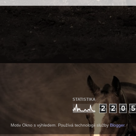
STATISTIKA
2
2
0
5
Motiv Okno s výhledem. Používá technologii služby
Blogger
.