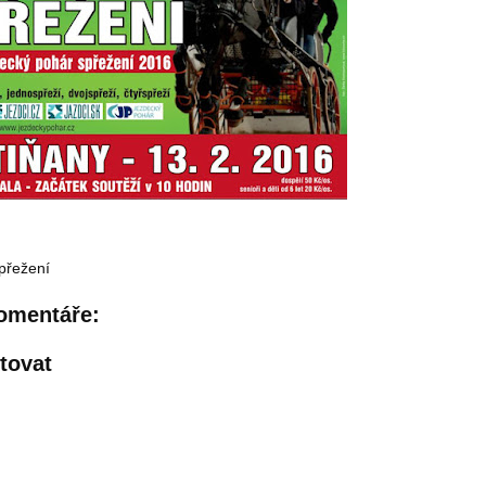
přežení
omentáře:
tovat